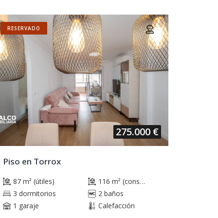
RESERVADO
275.000 €
Piso en Torrox
87 m² (útiles)
116 m² (construidos)
3 dormitorios
2 baños
1 garaje
Calefacción