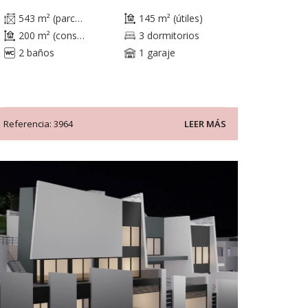
543 m² (parcela)
145 m² (útiles)
200 m² (construidos)
3 dormitorios
2 baños
1 garaje
Referencia: 3964
LEER MÁS