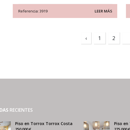
Referencia: 3919
LEER MÁS
‹
1
2
3
NDAS
RECIENTES
Piso en Torrox Torrox Costa
Piso en
250.000 €
275.000 €