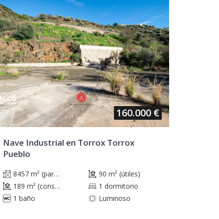
160.000 €
Nave Industrial en Torrox Torrox
Pueblo
8457 m² (parcela)
90 m² (útiles)
189 m² (construidos)
1 dormitorio
1 baño
Luminoso