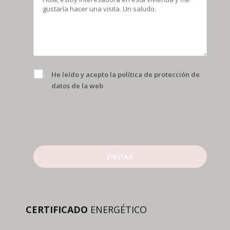
He leído y acepto la
política de protección de
datos
de la web
ENVIAR
CERTIFICADO
ENERGÉTICO