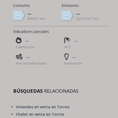
Consumo
Emisiones
--
--
--
--
2
2
kwh/m
año
kg CO2/m
año
Indicadores parciales
--
--
Calefacción
ACS
--
--
Aire acondicionado
Iluminación
BÚSQUEDAS
RELACIONADAS
Viviendas en venta en Torrox
Chalet en venta en Torrox