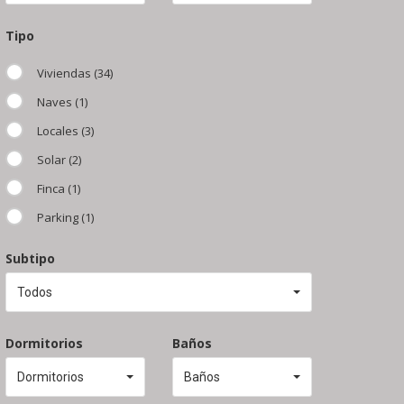
Tipo
Viviendas (34)
Naves (1)
Locales (3)
Solar (2)
Finca (1)
Parking (1)
Subtipo
Todos
Dormitorios
Baños
Dormitorios
Baños