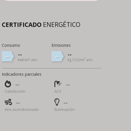
CERTIFICADO
ENERGÉTICO
Consumo
Emisiones
--
--
--
--
2
2
kwh/m
año
kg CO2/m
año
Indicadores parciales
--
--
Calefacción
ACS
--
--
Aire acondicionado
Iluminación