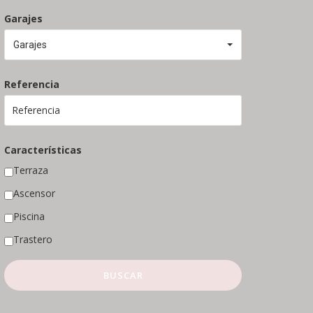
Garajes
Garajes
Referencia
Características
Terraza
Ascensor
Piscina
Trastero
BUSCAR