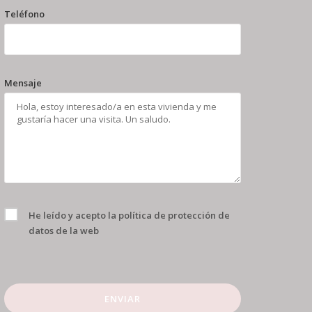
Teléfono
Mensaje
He leído y acepto la
política de protección de
datos
de la web
ENVIAR