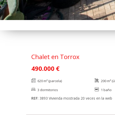
Chalet en Torrox
490.000 €
620 m² (parcela)
200 m² (út
3 dormitorios
1 baño
REF:
3893
Vivienda mostrada 20 veces en la web