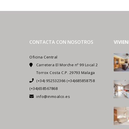
CONTACTA CON NOSOTROS
VIVIE
Oficina Central
Carretera El Morche nº 99 Local 2
Torrox Costa C.P. 29793 Malaga
(+34) 952532366 (+34)685858758
(+34)658567868
info@inmoalco.es