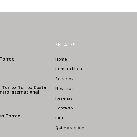
ENLACES
 Torrox
Home
Primera línea
Servicios
n Torrox Torrox Costa
Nosotros
entro Internacional
Reseñas
Contacto
en Torrox
inicio
Quiero vender