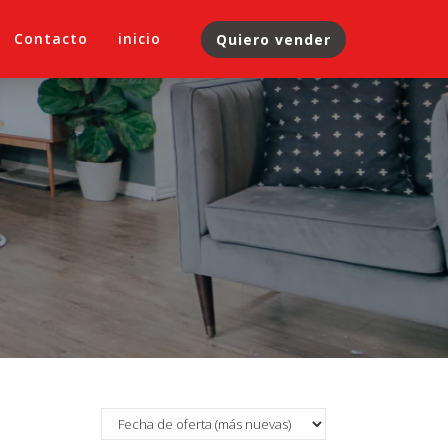
Contacto
inicio
Quiero vender
ternacional · Viviendas At